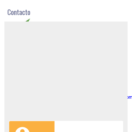
Contacto
Travel Fusion Colombia
S.A.S
Dirección: Calle Portobello
# 23-37
Of 201 Cartagena,
Colombia
Teléfono Oficina: +57 5
6604408
Teléfono móvil: +57
3017313022
E-mail:
info@travelfusioncolombia.co
Contacto:
María Angélica
Bernal Lozano