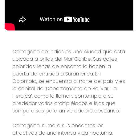
Cartagena de Indias es una ciudad que está
ubicada a orillas del Mar Caribe. Sus calles
coloridas llenas de encanto la hacen la
puerta de entrada a Suramérica. En
Colombia, se encuentra al norte del país y es
la capital del Departamento de Bolívar. ‘La
Heroica’, como la llaman, contempla a su
alrededor varios archipiélagos e islas que
son paraísos para un verdadero descanso.
Cartagena, suma a sus encantos los
atractivos de una intensa vida nocturna,