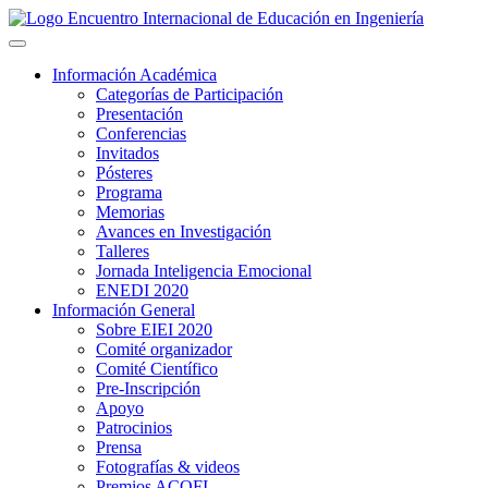
Información Académica
Categorías de Participación
Presentación
Conferencias
Invitados
Pósteres
Programa
Memorias
Avances en Investigación
Talleres
Jornada Inteligencia Emocional
ENEDI 2020
Información General
Sobre EIEI 2020
Comité organizador
Comité Científico
Pre-Inscripción
Apoyo
Patrocinios
Prensa
Fotografías & videos
Premios ACOFI