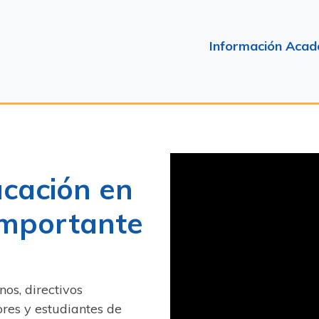
Información Acad
ucación en
importante
os, directivos
res y estudiantes de