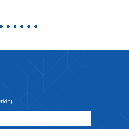
erido)