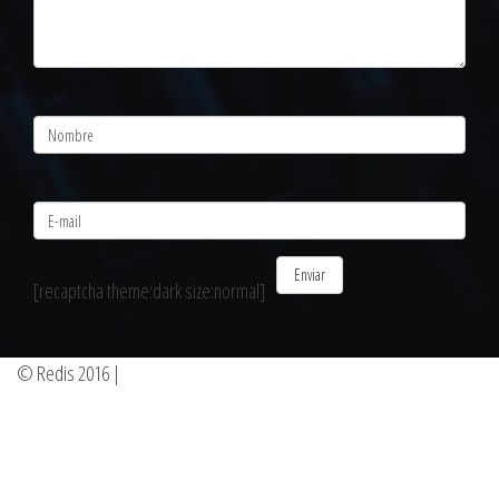
Name
Email
[recaptcha theme:dark size:normal]
© Redis 2016
|