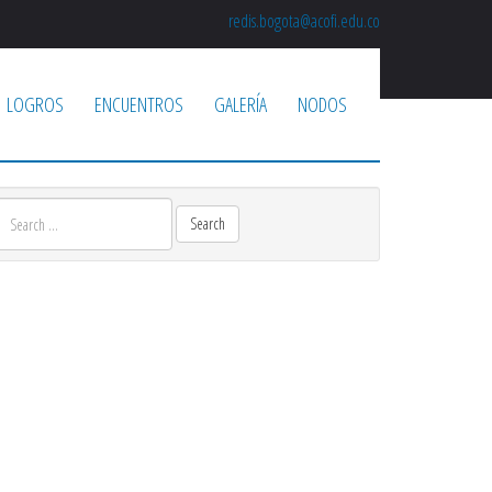
redis.bogota@acofi.edu.co
LOGROS
ENCUENTROS
GALERÍA
NODOS