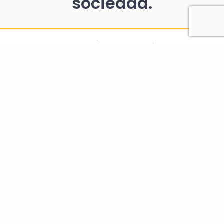
sociedad.
Con el apoyo de:
Contáctenos
Nombre (requerido)
Correo Electrónico (requerido)