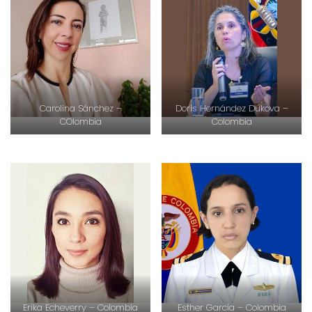
Doris Hernández Dukova –
Carolina Sánchez –
Colombia
COlombia
Erika Echeverry – Colombia
Esther García – Colombia