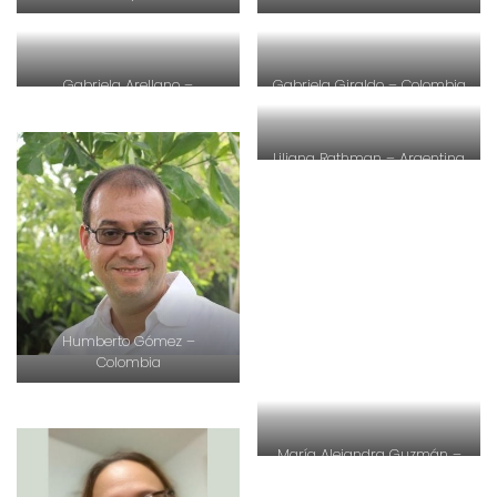
Gabriela Arellano –
Gabriela Giraldo – Colombia
Venezuela
Liliana Rathman – Argentina
Humberto Gómez –
Colombia
María Alejandra Guzmán –
Colombia