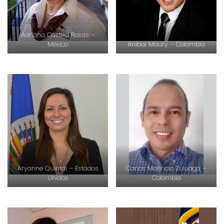
Adriana Castillo Rosas –
México
Aníbal Maury – Colombia
Aryanne Quintal – Estados
Carlos Mauricio Zuluaga –
Unidos
Colombia